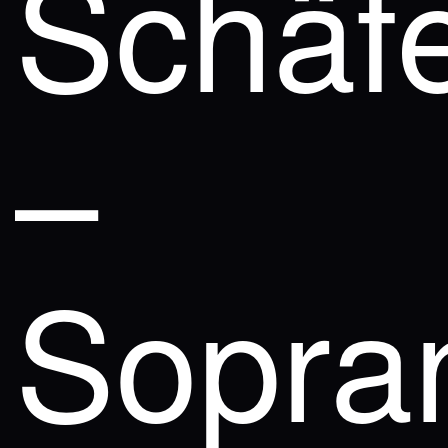
Schäf
–
Sopra