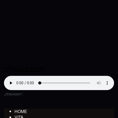
chausson
„chausson“.
HOME
VITA