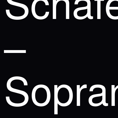
Schäf
–
Sopra