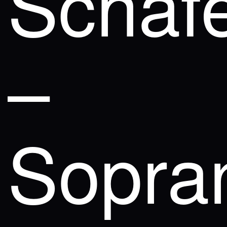
Schäf
–
Sopra